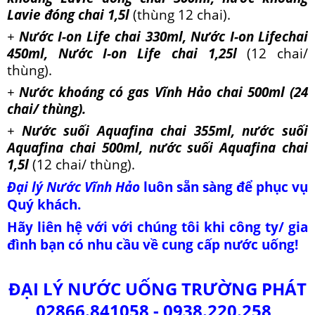
Lavie đóng chai 1,5l
(thùng 12 chai).
+
Nước I-on Life chai 330ml, Nước
I-on Life
chai
450ml, Nước
I-on Life
chai 1,25l
(12 chai/
thùng).
+
Nước khoáng có gas Vĩnh Hảo chai 500ml (24
chai/ thùng).
+
Nước suối Aquafina chai 355ml, nước suối
Aquafina chai 500ml, nước suối Aquafina chai
1,5l
(12 chai/ thùng).
Đại lý Nước Vĩnh Hảo
luôn sẵn sàng để phục vụ
Quý khách.
Hãy liên hệ với với chúng tôi khi công ty/ gia
đình bạn có nhu cầu về cung cấp nước uống!
ĐẠI LÝ NƯỚC UỐNG TRƯỜNG PHÁT
02866.841058 -
0938.220.258