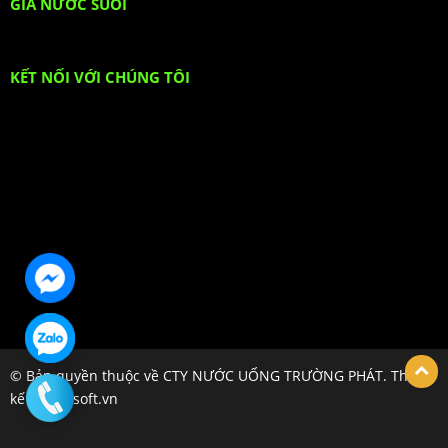
GIÁ NƯỚC SUỐI
KẾT NỐI VỚI CHÚNG TÔI
© Bản quyền thuộc về CTY NƯỚC UỐNG TRƯỜNG PHÁT. Thiết
kế bởi hpsoft.vn