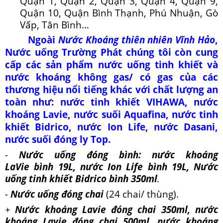
Quận 10, Quận Bình Thạnh, Phú Nhuận, Gò
Vấp, Tân Bình…
Ngoài
Nước Khoáng thiên nhiên Vĩnh Hảo
,
Nước uống Trường Phát chúng tôi còn
cung
cấp
các sản phẩm nước uống tinh khiết và
nước khoáng không gas/ có gas của các
thương hiệu nổi tiếng khác với chất lượng an
toàn như:
nước tinh khiết VIHAWA, nước
khoáng Lavie, nước suối Aquafina, nước tinh
khiết Bidrico, nước Ion Life, nước Dasani,
nước suối đóng ly Top.
-
Nước uống đóng bình: nước khoáng
LaVie
bình
19L, nước Ion Life bình 19L, Nước
uống tinh khiết Bidrico
bình
350ml
.
-
Nước uống đóng chai
(24 chai/ thùng).
+
Nước khoáng Lavie đóng chai 350ml, nước
khoáng Lavie đóng chai 500ml, nước khoáng