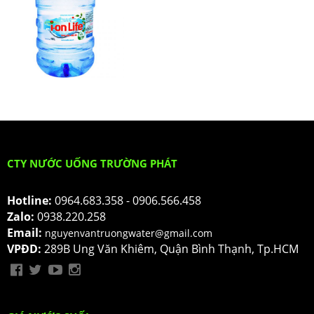
CTY NƯỚC UỐNG TRƯỜNG PHÁT
Hotline:
0964.683.358 - 0906.566.458
Zalo:
0938.220.258
Email:
nguyenvantruongwater@gmail.com
VPĐD:
289B Ung Văn Khiêm, Quận Bình Thạnh, Tp.HCM