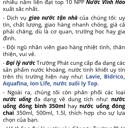
nhiều năm liền đạt top 10 NPP
Nước Vĩnh Hảo
xuất sắc nhất.
- Dịch vụ
giao nước tận nhà
của chúng tôi: uy
tín, chất lượng, giao hàng nhanh chóng, giá cả
phải chăng, dù là cơ quan, trường học hay gia
đình.
- Đội ngũ nhân viên giao hàng nhiệt tình, thân
thiện, vui vẻ.
-
Đại lý nước
Trường Phát cung cấp đa dạng các
sản phẩm nước khoáng, nước tinh khiết uy tín
trên thị trường hiện nay như:
Lavie, Bidrico,
Aquafina, Ion Life, nước suối ly Top
.
- Ngoài ra, chúng tôi còn phân phối các loại
nước uống
đa dạng về dung tích
như:
nước
uống đóng bình 350ml
hay
nước uống đóng
chai
350ml, 500ml, 1.5l, thích hợp cho sự lựa
chọn của bạn.