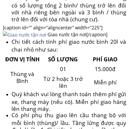
có số lượng tổng 2 bình/ thùng trở lên đối
với nhà riêng bên ngoài và 3 bình / thùng
trở lên đối với tòa nhà (chung cư).
[caption id="" align="aligncenter" width="225"]
Giao nước tận nơi[/caption]
Chi tiết cách tính phí giao nước bình 20l và
chai nhỏ như sau:
ĐƠN VỊ TÍNH
SỐ LƯỢNG
PHÍ GIAO
01
15.000đ
Thùng và
Từ 2 hoặc 3 trở
Bình
Miễn phí
lên
Quý khách vui lòng thanh toán thêm phí gửi
xe, thang máy (nếu có). Miễn phí giao hàng
lên thang máy.
Có phí phụ thu giao lên cầu thang bộ với
mỗi bình (thùng)/ lầu. Tầng lửng được quy