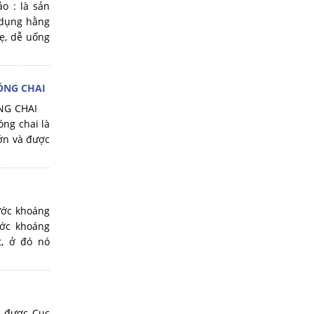
 là sản
 dụng hằng
ẹ, dễ uống
ÓNG CHAI
ĐÓNG CHAI
g chai là
ớn và được
 khoáng
ước khoáng
t, ở đó nó
được Cục