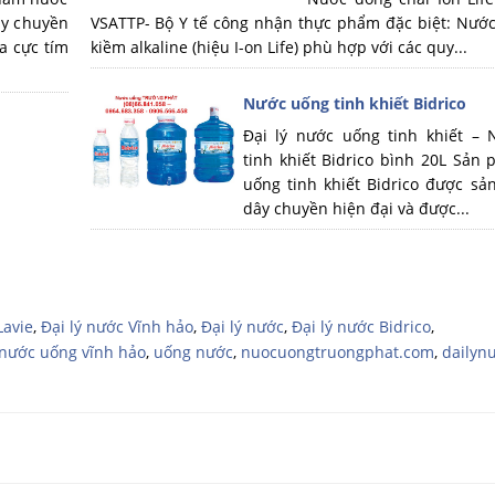
ây chuyền
VSATTP- Bộ Y tế công nhận thực phẩm đặc biệt: Nước
ia cực tím
kiềm alkaline (hiệu I-on Life) phù hợp với các quy...
Nước uống tinh khiết Bidrico
Đại lý nước uống tinh khiết –
tinh khiết Bidrico bình 20L Sản
uống tinh khiết Bidrico được sản
dây chuyền hiện đại và được...
Lavie
,
Đại lý nước Vĩnh hảo
,
Đại lý nước
,
Đại lý nước Bidrico
,
nước uống vĩnh hảo
,
uống nước
,
nuocuongtruongphat.com
,
dailyn