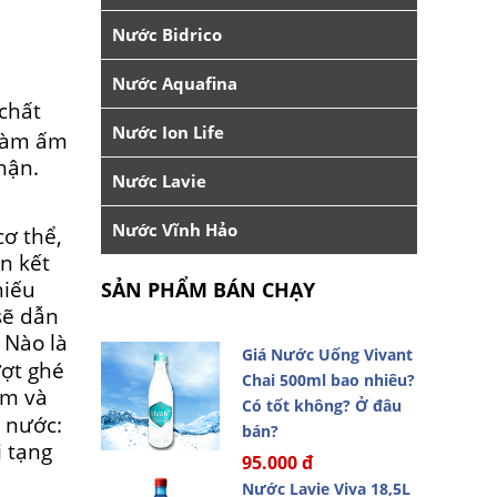
Nước Bidrico
Nước Aquafina
 chất
Nước Ion Life
 làm ấm
hận.
Nước Lavie
Nước Vĩnh Hảo
ơ thể,
ến kết
hiếu
SẢN PHẨM BÁN CHẠY
sẽ dẫn
 Nào là
Giá Nước Uống Vivant
ượt ghé
Chai 500ml bao nhiêu?
ểm và
Có tốt không? Ở đâu
g nước:
bán?
 tạng
95.000 đ
Nước Lavie Viva 18,5L