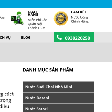
GIAO
CAM KẾT
HÀNG
Qua
Nước Uống
Miễn Phí Các
Chính Hãng
Quận Nội
Thành HCM
ỊCH VỤ
BLOG
0938220258
DANH MỤC SẢN PHẨM
Nước Suối Chai Nhỏ Mini
g cách
Nước Dasani
trọng
điều
Nước Satori