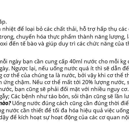
ắp.
nhiệt để loại bỏ các chất thải, hỗ trợ hấp thụ các
 trọng, chuyển hóa thực phẩm thành năng lượng,
oxi đến tế bào và giúp duy trì các chức năng của t
i ngày bạn cần cung cấp 40ml nước cho mỗi kg c
ngày. Ngược lại, nếu uống nước quá ít thì sẽ dẫn đ
cơ thể của chúng ta là nước, bởi vậy khi cơ thể t
n ứng chậm. Nếu cơ thể mất tới 20% lượng nước, 
ước, bạn cũng sẽ phải đối mặt với nhiều nguy cơ.
ễ gẫy; Các bệnh như táo bón, sỏi thận cũng sẽ lần l
nào?
Uống nước đúng cách cũng cần đúng thời đi
g nước cần thiết để tối đa hóa hiệu quả việc uốn
ậy để kích hoạt sự hoạt động của các cơ quan nội