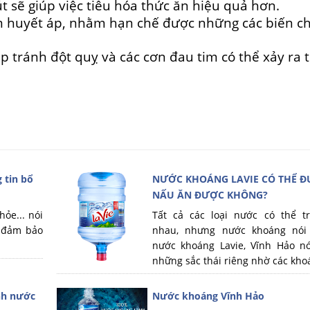
 sẽ giúp việc tiêu hóa thức ăn hiệu quả hơn.
m huyết áp, nhằm hạn chế được những các biến c
p tránh đột quỵ và các cơn đau tim có thể xảy ra t
 tin bổ
NƯỚC KHOÁNG LAVIE CÓ THỂ ĐU
NẤU ĂN ĐƯỢC KHÔNG?
hỏe... nói
Tất cả các loại nước có thể t
à đảm bảo
nhau, nhưng nước khoáng nói
nước khoáng Lavie, Vĩnh Hảo nó
những sắc thái riêng nhờ các khoá
ình nước
Nước khoáng Vĩnh Hảo