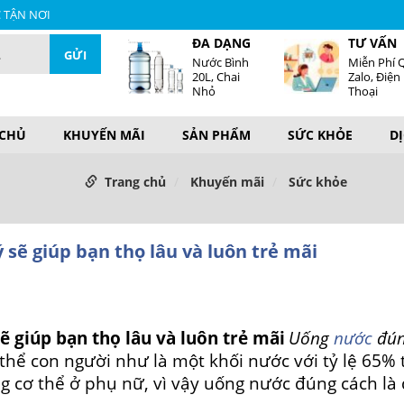
C TẬN NƠI
ĐA DẠNG
TƯ VẤN
Nước Bình
Miễn Phí 
20L, Chai
Zalo, Điện
Nhỏ
Thoại
 CHỦ
KHUYẾN MÃI
SẢN PHẨM
SỨC KHỎE
D
Trang chủ
Khuyến mãi
Sức khỏe
 sẽ giúp bạn thọ lâu và luôn trẻ mãi
ẽ giúp bạn thọ lâu và luôn trẻ mãi
Uống
nước
đún
thể con người như là một khối nước với tỷ lệ 65% 
g cơ thể ở phụ nữ, vì vậy uống nước đúng cách là 