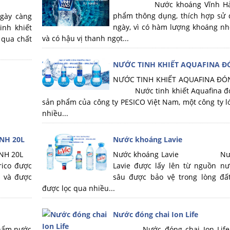
Nước khoáng Vĩnh Hảo :
phẩm thông dụng, thích hợp sử
ngày càng
ngày, vì có hàm lượng khoáng nh
inh khiết
và có hậu vị thanh ngọt...
 qua chất
NƯỚC TINH KHIẾT AQUAFINA Đ
NƯỚC TINH KHIẾT AQUAFINA 
Nước tinh khiết Aquafina đón
sản phẩm của công ty PESICO Việt Nam, một công ty l
nhiều...
NH 20L
Nước khoáng Lavie
ÌNH 20L
Nước khoáng Lavie Nước
co được
Lavie được lấy lên từ nguồn n
i và được
sâu được bảo vệ trong lòng đấ
được lọc qua nhiều...
Nước đóng chai Ion Life
ẩm nước
Nước đóng chai Ion Life 