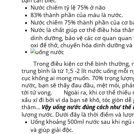
bạn cần biết.
Nước chiếm tỷ lệ 75% ở não
83% thành phần của máu là nước.
Nước chiếm 75% thành phần của cơ b
Nước là chất giúp cơ thể điều hòa thân 
dinh dưỡng, bảo vệ các cơ quan quan
oxi để thở, chuyển hóa dinh dưỡng và 
Trong điều kiện cơ thể bình thường, mỗ
trung bình là từ 1,5 -2 lít nước uống mỗi 
cục không ai mong muốn. 70% trọng lượng 
nước, bạn sẽ thấy đau đầu, mệt mỏi, phả
tới tử vong.
Ngoài ra, khi cơ thể thiếu n
xấu xí đi bởi vì da bạn sẽ khô, tóc giòn d
thăm…
Vậy uống nước đúng cách như thế 
lượng nước. Dưới đây là thời điểm và lượn
Uống khoảng 500ml nước sau khi ngủ d
và giúp giải độc.