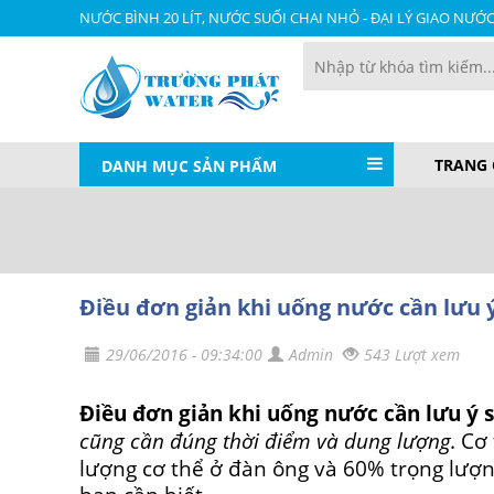
NƯỚC BÌNH 20 LÍT, NƯỚC SUỐI CHAI NHỎ - ĐẠI LÝ GIAO NƯỚ
TRANG
DANH MỤC SẢN PHẨM
Điều đơn giản khi uống nước cần lưu ý
29/06/2016 - 09:34:00
Admin
543 Lượt xem
Điều đơn giản khi uống nước cần lưu ý s
cũng cần đúng thời điểm và dung lượng.
Cơ 
lượng cơ thể ở đàn ông và 60% trọng lượn