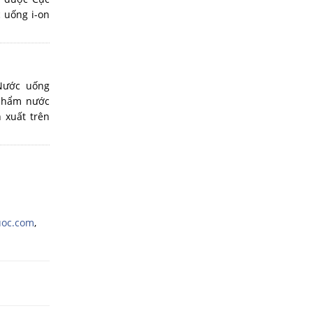
 uống i-on
 Nước uống
 phẩm nước
 xuất trên
uoc.com
,