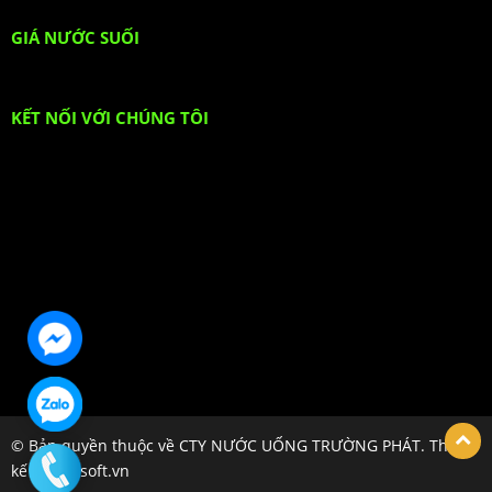
GIÁ NƯỚC SUỐI
KẾT NỐI VỚI CHÚNG TÔI
© Bản quyền thuộc về CTY NƯỚC UỐNG TRƯỜNG PHÁT. Thiết
kế bởi hpsoft.vn