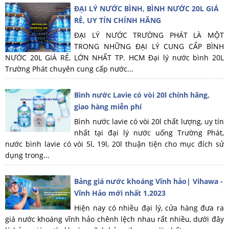
ĐẠI LÝ NƯỚC BÌNH, BÌNH NƯỚC 20L GIÁ
RẺ, UY TÍN CHÍNH HÃNG
ĐẠI LÝ NƯỚC TRƯỜNG PHÁT LÀ MỘT
TRONG NHỮNG ĐẠI LÝ CUNG CẤP BÌNH
NƯỚC 20L GIÁ RẺ, LỚN NHẤT TP. HCM Đại lý nước bình 20L
Trường Phát chuyên cung cấp nước...
Bình nước Lavie có vòi 20l chính hãng,
giao hàng miễn phí
Bình nước lavie có vòi 20l chất lượng, uy tín
nhất tại đại lý nước uống Trường Phát,
nước bình lavie có vòi 5l, 19l, 20l thuận tiện cho mục đích sử
dụng trong...
Bảng giá nước khoáng Vĩnh hảo| Vihawa -
Vĩnh Hảo mới nhất 1.2023
Hiện nay có nhiều đại lý, cửa hàng đưa ra
giá nước khoáng vĩnh hảo chênh lệch nhau rất nhiều, dưới đây