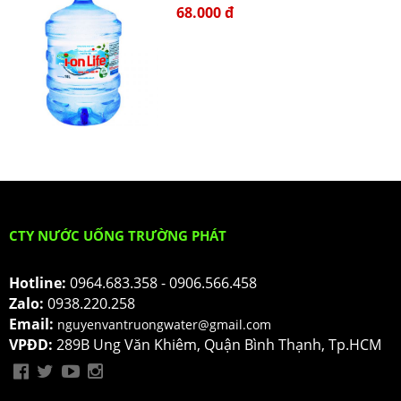
68.000 đ
CTY NƯỚC UỐNG TRƯỜNG PHÁT
Hotline:
0964.683.358 - 0906.566.458
Zalo:
0938.220.258
Email:
nguyenvantruongwater@gmail.com
VPĐD:
289B Ung Văn Khiêm, Quận Bình Thạnh, Tp.HCM