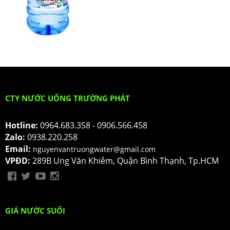
CTY NƯỚC UỐNG TRƯỜNG PHÁT
Hotline:
0964.683.358 - 0906.566.458
Zalo:
0938.220.258
Email:
nguyenvantruongwater@gmail.com
VPĐD:
289B Ung Văn Khiêm, Quận Bình Thạnh, Tp.HCM
GIÁ NƯỚC SUỐI