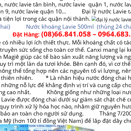
, nước lavie tân bình, nước lavie quận 1, nước la
n 9, nước lavie quận 10...
Đại lý nước Lavie t
iện lợi trong các quận nội thành.
hai)
Nước khoáng Lavie 500ml (thùng 24 cha
(08)66.841.058 – 0964.683.
Đặt Hàng:
nhiều lợi ích thiết thực. Mỗi khoáng chất có tá
truyền sức sống cho toàn cơ thể. Canxi mang lại k
 Magiê giúp các tế bào sản xuất năng lượng và n
uy trì một làn da tươi khỏe. Bên cạnh đó, vì cơ th
hông thể tổng hợp nên các nguyên tố vi lượng, nê
thiên nhiên.
* Là nhãn hiệu nước đóng chai 
những nỗ lực để khẳng định vị trí và cung cấp cho
ng cao nhất.
Không giống như những loại nướ
 Lavie được đóng chai dưới sự giám sát chặt chẽ 
quy trình xử lý hóa học nào, nhằm giữ nguyên hư
 bảo an toàn cho người sử dụng.
Tháng 7/2009
la Mỹ (hơn 100 tỉ đồng Việt Nam) để lắp đặt dây c