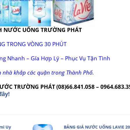
H NƯỚC UỐNG TRƯỜNG PHÁT
NG TRONG VÒNG 30 PHÚT
ng Nhanh – Gía Hợp Lý – Phục Vụ Tận Tình
n nhà khắp các quận trong Thành Phố.
 NƯỚC TRƯỜNG PHÁT
(08)66.841.058 – 0964.683.3
đây!
mi Uy
BẢNG GIÁ NƯỚC UỐNG LAVIE 20