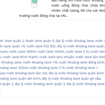
Bạn đang tìm mua nước khoáng Vi
nước uống đóng chai chứa kho
nhiên chất lượng, tốt cho sức khỏ
trường nước đóng chai tại VN...
ớc lavie quận 2
,
Nước lavie quận 9
,
đại lý nước khoáng lavie
,
nước 
c lavie quận 10
,
nước lavie thủ đức
,
đại lý nước khoáng lavie quận
lavie
,
nước lavie 500ml
,
nước lavie 350ml
,
nước lavie 5 lít
,
nước lavi
p
,
nước lavie bình thạnh
,
nước lavie phú nhuận
,
nước lavie tân bìn
c khoáng lavie
,
nước khoáng lavie 19l
,
nước khoáng lavie đóng bình 
hoáng lavie 350ml
,
nước khoáng lavie 5 lít
,
nước khoáng lavie 1
,
giao nước khoáng lavie tận nơi
,
đại lý nước khoáng lavie quận bình
khoáng lavie quận tân bình
,
đại lý nước khoáng lavie quận gò vấp
,
ie quận 2
,
đại lý nước khoáng lavie quận 3
,
đại lý nước khoáng lavi
,