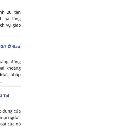
nh 20l tận
h hài lòng
ch vụ giao
ì? Ở Đâu
oáng đóng
oại khoáng
 được nhập
..
ỉ Tại
c dụng của
 mọi người.
hoạt của nó