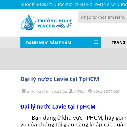
NƯỚC BÌNH 20 LÍT, NƯỚC SUỐI CHAI NHỎ - ĐẠI LÝ GIAO NƯỚ
TRANG
DANH MỤC SẢN PHẨM
Đại lý nước Lavie tại TpHCM
27/07/2016 - 13:21:32
Admin
1502 Lượt xem
Đại lý nước Lavie tại TpHCM
Bạn đang ở khu vực TPHCM, hãy gọi ngay
vụ của chúng tôi giao hàng khắp các quận