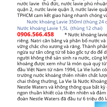
nước lavie thủ đức, nước lavie phú nhuận
quận 2, nước lavie quận 3, nước lavie quậ
TPHCM cam kết giao hàng nhanh chóng và t
Nước khoáng Lavie 350ml (thùng 24 c
Nước khoáng Lavie 1,5L (thùng 12 chai)
0906.566.458
* Nước khoáng lavie có 
riêng. Natri cân bằng và phân bổ nước và 
vững chắc cho xương và răng. Thành phần
ngừa sự tấn công từ tế bào gốc tự do để d
người không thể sản sinh ra nước, cũng k
khoáng được xem như là món quà quý từ 
đầu Việt Nam từ năm 1994, La Vie luôn có 
trường nước khoáng thiên nhiên chất lượ
chai thông thường, La Vie là Nước Khoáng
Nestle Waters và không thông qua bất kỳ 
ngon thuần khiết của thiên nhiên và đảm
đoàn Nestle Waters đã đầu tư 6 triệu đô 