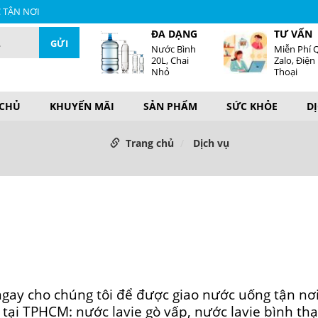
C TẬN NƠI
ĐA DẠNG
TƯ VẤN
Nước Bình
Miễn Phí 
20L, Chai
Zalo, Điện
Nhỏ
Thoại
 CHỦ
KHUYẾN MÃI
SẢN PHẨM
SỨC KHỎE
D
Trang chủ
Dịch vụ
 cho chúng tôi để được giao nước uống tận nơi
 tại TPHCM: nước lavie gò vấp, nước lavie bình th