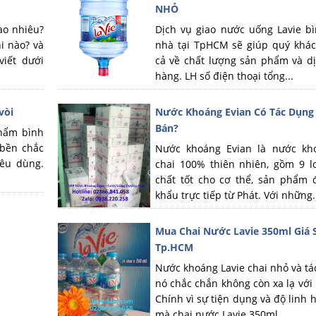
NHỎ
ao nhiêu?
Dịch vụ giao nước uống Lavie bì
i nào? và
nhà tại TpHCM sẽ giúp quý khác
viết dưới
cả về chất lượng sản phẩm và dị
hàng. LH số điện thoại tổng...
vòi
Nước Khoáng Evian Có Tác Dụng G
Bán?
phẩm bình
 bền chắc
Nước khoáng Evian là nước kh
iêu dùng.
chai 100% thiên nhiên, gồm 9 l
chất tốt cho cơ thể, sản phẩm
khẩu trực tiếp từ Phát. Với những.
Mua Chai Nước Lavie 350ml Giá S
Tp.HCM
Nước khoáng Lavie chai nhỏ và tá
nó chắc chắn không còn xa lạ với
Chính vì sự tiện dụng và độ linh 
mà chai nước Lavie 350ml...