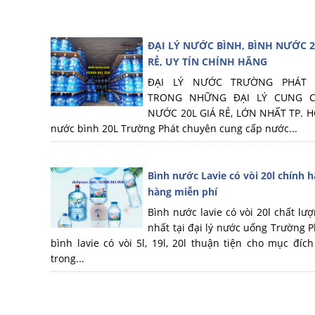
ĐẠI LÝ NƯỚC BÌNH, BÌNH NƯỚC 2
RẺ, UY TÍN CHÍNH HÃNG
ĐẠI LÝ NƯỚC TRƯỜNG PHÁT
TRONG NHỮNG ĐẠI LÝ CUNG C
NƯỚC 20L GIÁ RẺ, LỚN NHẤT TP. H
nước bình 20L Trường Phát chuyên cung cấp nước...
Bình nước Lavie có vòi 20l chính h
hàng miễn phí
Bình nước lavie có vòi 20l chất lượ
nhất tại đại lý nước uống Trường P
bình lavie có vòi 5l, 19l, 20l thuận tiện cho mục đíc
trong...