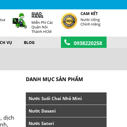
GIAO
CAM KẾT
HÀNG
Qua
Nước Uống
Miễn Phí Các
Chính Hãng
Quận Nội
Thành HCM
ỊCH VỤ
BLOG
0938220258
DANH MỤC SẢN PHẨM
Nước Suối Chai Nhỏ Mini
Nước Dasani
, dịch
Nước Satori
ạnh,