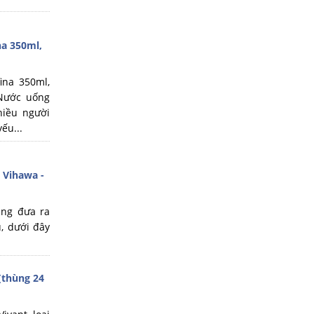
a 350ml,
ina 350ml,
 Nước uống
hiều người
ếu...
 Vihawa -
àng đưa ra
, dưới đây
(thùng 24