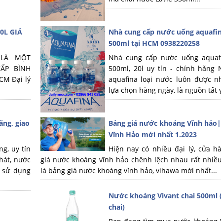
0L GIÁ
Nhà cung cấp nước uống aquafin
500ml tại HCM 0938220258
 LÀ MỘT
Nhà cung cấp nước uống aquaf
ẤP BÌNH
500ml, 20l uy tín - chính hãng
CM Đại lý
aquafina loại nước luôn được n
lựa chọn hàng ngày, là nguồn tất y
ãng, giao
Bảng giá nước khoáng Vĩnh hảo|
Vĩnh Hảo mới nhất 1.2023
ng, uy tín
Hiện nay có nhiều đại lý, cửa h
hát, nước
giá nước khoáng vĩnh hảo chênh lệch nhau rất nhiều
h sử dụng
là bảng giá nước khoáng vĩnh hảo, vihawa mới nhất...
Nước khoáng Vivant chai 500ml 
chai)