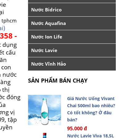
vie
Nước Bidrico
ại
Nước Aquafina
i)
358 -
Nước Ion Life
c dụng
Nước Lavie
ết cấu
găn
Nước Vĩnh Hảo
ể con
n nước
SẢN PHẨM BÁN CHẠY
hàng
 thị
c đóng
Giá Nước Uống Vivant
của
Chai 500ml bao nhiêu?
ơng vị
Có tốt không? Ở đâu
, tập
bán?
huyền
95.000 đ
Nước Lavie Viva 18,5L