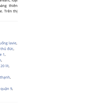
vant, loại
áng thiên
e. Trên thị
uống lavie
,
 thủ đức
,
e 1
,
h
,
20 lít
,
 thạnh
,
e quận 9
,